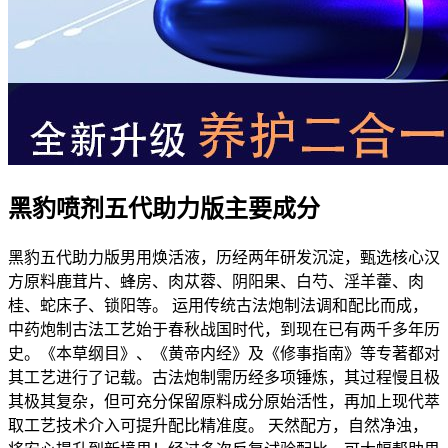
黑豹喷剂五代助力版主要成分
黑豹五代助力版男用焕活液，历经两年研发沉淀，甄选核心汉
方原料鹿茸片、蜂房、肉苁蓉、阴阳果、白芍、淫羊藿、肉
桂、蛇床子、锁阳等。 运用传统古法炮制法调和配比而成，
中药炮制古法工艺始于春秋战国时代，到现在已有两千多年历
史。《本草纲目》、《黄帝内经》及《修事指南》等专著都对
其工艺进行了记载。古法炮制需历经多项锤炼，其过程慢且极
其极其复杂，但可充分保留原料成分原始活性，再加上现代萃
取工艺技术介入可提升配比精准度。 天然配方，自然净浊，