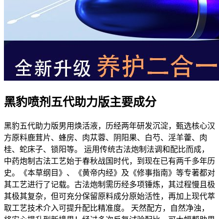
黑豹喷剂五代助力版主要成分
黑豹五代助力版男用焕活液，历经两年研发沉淀，甄选核心汉
方原料鹿茸片、蜂房、肉苁蓉、阴阳果、白芍、淫羊藿、肉
桂、蛇床子、锁阳等。 运用传统古法炮制法调和配比而成，
中药炮制古法工艺始于春秋战国时代，到现在已有两千多年历
史。《本草纲目》、《黄帝内经》及《修事指南》等专著都对
其工艺进行了记载。古法炮制需历经多项锤炼，其过程慢且极
其极其复杂，但可充分保留原料成分原始活性，再加上现代萃
取工艺技术介入可提升配比精准度。 天然配方，自然净浊，